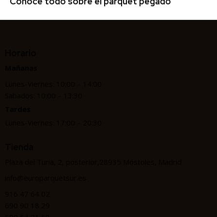
Conoce todo sobre el parquet pegado
Horario
Mañanas
Lunes-Viernes: 10:00 – 14:00
Sabados: 10:00 – 13:30
Tardes
Lunes-Viernes: 17:00 – 20:30
Tienda
Plaza del Turia, 2, posterior,28935 Móstoles, Madrid
info@europarquetsur.es
916 47 64 02
690 90 18 29
600 54 21 58