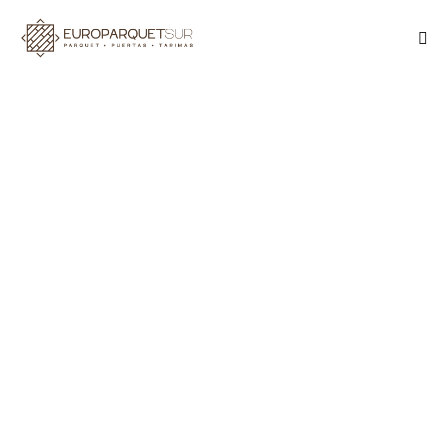
TARIMAS Y PARQUET
¿Conoces todos los tipos de
tarima flotante que existen?