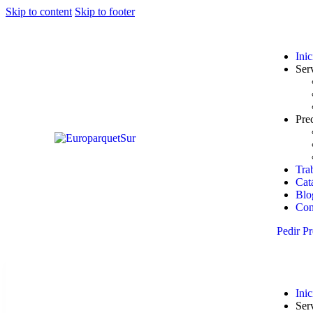
Skip to content
Skip to footer
Inic
Ser
Pre
Tra
Cat
Blo
Con
Pedir P
Inic
Ser