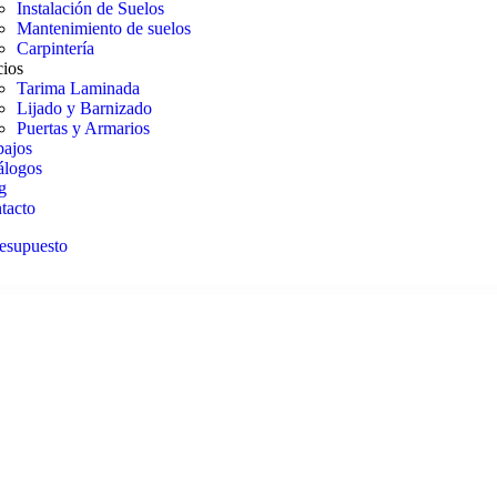
Instalación de Suelos
Mantenimiento de suelos
Carpintería
cios
Tarima Laminada
Lijado y Barnizado
Puertas y Armarios
bajos
álogos
g
tacto
resupuesto