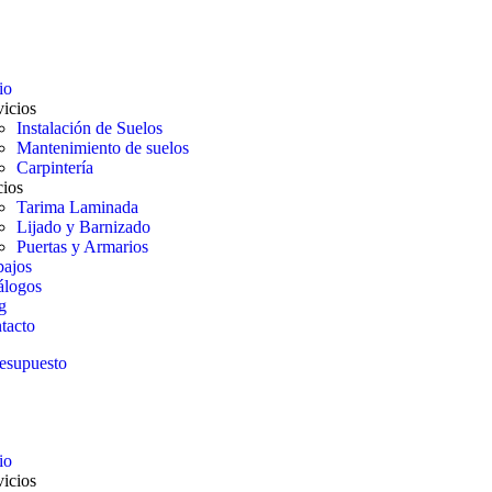
io
vicios
Instalación de Suelos
Mantenimiento de suelos
Carpintería
cios
Tarima Laminada
Lijado y Barnizado
Puertas y Armarios
bajos
álogos
g
tacto
resupuesto
io
vicios