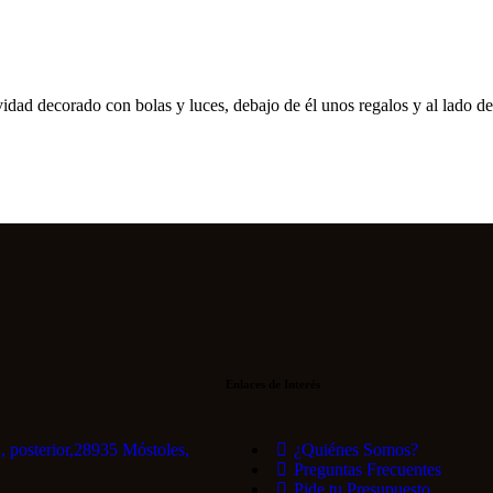
Enlaces de Interés
2, posterior,28935 Móstoles,
¿Quiénes Somos?
Preguntas Frecuentes
Pide tu Presupuesto