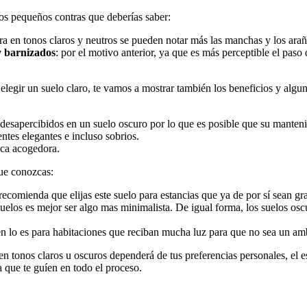
os pequeños contras que deberías saber:
ra en tonos claros y neutros se pueden notar más las manchas y los ara
y barnizados
: por el motivo anterior, ya que es más perceptible el paso
legir un suelo claro, te vamos a mostrar también los beneficios y algun
desapercibidos en un suelo oscuro por lo que es posible que su mante
tes elegantes e incluso sobrios.
zca acogedora.
que conozcas:
ecomienda que elijas este suelo para estancias que ya de por sí sean gr
suelos es mejor ser algo mas minimalista. De igual forma, los suelos os
ién lo es para habitaciones que reciban mucha luz para que no sea un a
en tonos claros u oscuros dependerá de tus preferencias personales, el e
 que te guíen en todo el proceso.