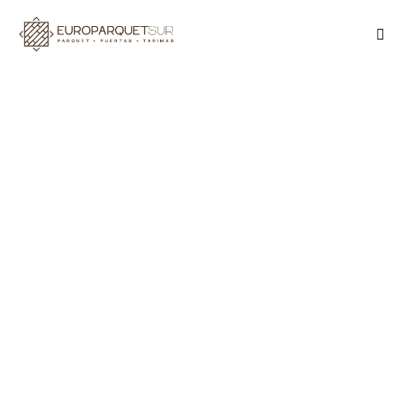
SUELO LAMINADO
TARIMAS Y PARQUET
TIPS
Todo sobre el suelo antiestático