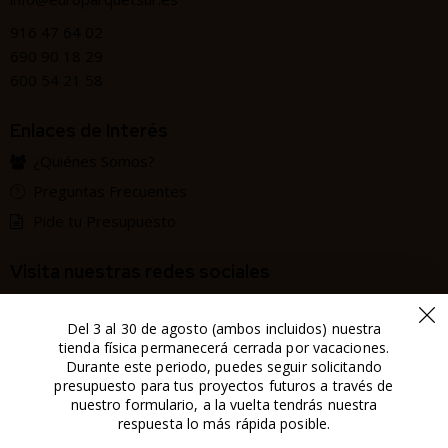
916 47 64 02
690 90 18 29
600 54 21 58
Enlaces de Interés
¿Quiénes Somos?
Preguntas Frecuentes
Pide tu Presupuesto
Visita nuestras redes sociales
Del 3 al 30 de agosto (ambos incluidos) nuestra
tienda física permanecerá cerrada por vacaciones.
Política de Privacidad
Durante este periodo, puedes seguir solicitando
Aviso Legal
presupuesto para tus proyectos futuros a través de
nuestro formulario, a la vuelta tendrás nuestra
Política de Cookies
respuesta lo más rápida posible.